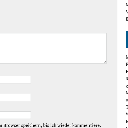
M
V
E
P
S
g
E
 Browser speichern, bis ich wieder kommentiere.