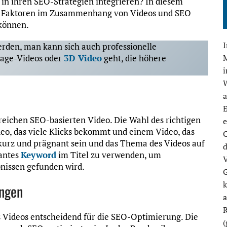
n ihren SEO-Strategien integrieren? In diesem
ten Faktoren im Zusammenhang von Videos und SEO
 können.
erden, man kann sich auch professionelle
M
mage-Videos oder
3D Video
geht, die höhere
E
greichen SEO-basierten Video. Die Wahl des richtigen
e
eo, das viele Klicks bekommt und einem Video, das
C
e kurz und prägnant sein und das Thema des Videos auf
d
vantes
Keyword
im Titel zu verwenden, um
V
bnissen gefunden wird.
G
k
ungen
R
s Videos
entscheidend für die SEO-Optimierung. Die
(