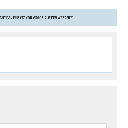
ICHTIGEN EINSATZ VON VIDEOS AUF DER WEBSEITE"