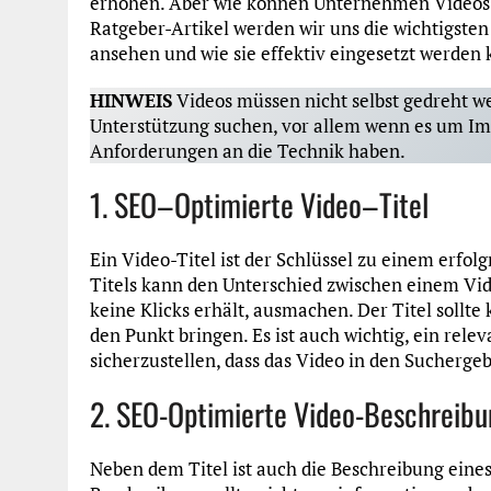
erhöhen. Aber wie können Unternehmen Videos i
Ratgeber-Artikel werden wir uns die wichtigs
ansehen und wie sie effektiv eingesetzt werden
HINWEIS
Videos müssen nicht selbst gedreht w
Unterstützung suchen, vor allem wenn es um I
Anforderungen an die Technik haben.
1
.
SEO
–
Opt
im
ier
te
Video
–
T
it
el
Ein Video-Titel ist der Schlüssel zu einem erfol
Titels kann den Unterschied zwischen einem Vid
keine Klicks erhält, ausmachen. Der Titel sollt
den Punkt bringen. Es ist auch wichtig, ein rele
sicherzustellen, dass das Video in den Sucherge
2. SEO-Optimierte Video-Beschreib
Neben dem Titel ist auch die Beschreibung eine