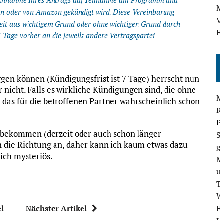
er Annahme Ihres Antrags auf Teilnahme am Programm und
M
en oder von Amazon gekündigt wird. Diese Vereinbarung
V
it aus wichtigem Grund oder ohne wichtigen Grund durch
E
7 Tage vorher an die jeweils andere Vertragspartei
ggen können (Kündigungsfrist ist 7 Tage) herrscht nun
 nicht. Falls es wirkliche Kündigungen sind, die ohne
das für die betroffenen Partner wahrscheinlich schon
P
l bekommen (derzeit oder auch schon länger
S
n die Richtung an, daher kann ich kaum etwas dazu
g
lich mysteriös.
E
el
Nächster Artikel