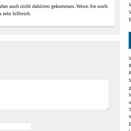
M
bisher auch nicht dahinter gekommen. Wenn Sie noch
V
sehr hilfreich.
E
P
S
g
E