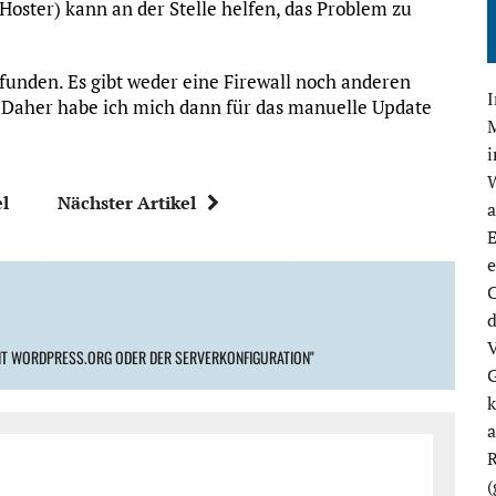
 Hoster) kann an der Stelle helfen, das Problem zu
funden. Es gibt weder eine Firewall noch anderen
 Daher habe ich mich dann für das manuelle Update
M
el
Nächster Artikel
E
e
C
d
V
MIT WORDPRESS.ORG ODER DER SERVERKONFIGURATION"
G
k
R
(