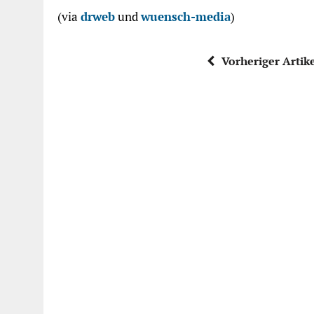
(via
drweb
und
wuensch-media
)
Vorheriger Artik