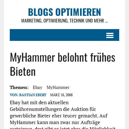
BLOGS OPTIMIEREN
MARKETING, OPTIMIERUNG, TECHNIK UND MEHR ...
MyHammer belohnt frühes
Bieten
Themen:
Ebay
MyHammer
VON:
BASTIAN EBERT
MÄRZ 18, 2008
Ebay hat mit den aktuellen
Gebührenumstellungen die Auktion für
gewerbliche Bieter eher teurer gemacht. Auf
MyHammer kann man zwar nur Aufträge
ersteigern, dort gibt es jetzt aber die Möglichkeit