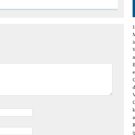
M
E
e
C
d
V
G
k
R
(