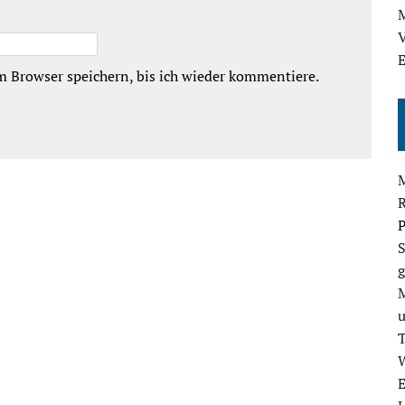
M
V
E
 Browser speichern, bis ich wieder kommentiere.
P
S
g
E