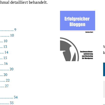
hmal detailliert behandelt.
…….. 9
…………. 10
. 10
… 13
W
. 14
… 15
… 16
………. 20
. 20
….. 22
…… 27
…….. 34
……… 35