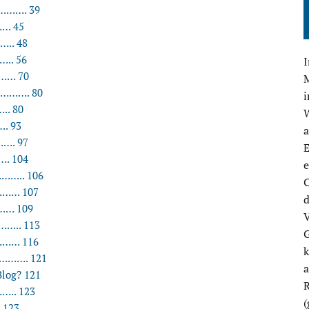
………. 39
… 45
.. 48
.. 56
……… 70
M
………. 80
. 80
. 93
…. 97
E
. 104
e
.. 106
C
…… 107
d
… 109
V
…….. 113
G
……… 116
k
…. 121
log? 121
R
.. 123
(
123