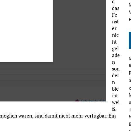
d
M
das
V
Fe
E
nst
er
nic
ht
gel
ade
n
son
P
der
S
n
g
ble
ibt
wei
ß.
 möglich waren, sind damit nicht mehr verfügbar. Ein
E