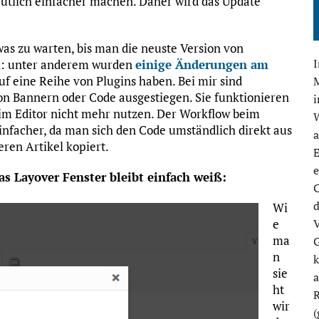
eutlich einfacher machen. Daher wird das Update
as zu warten, bis man die neuste Version von
ch: unter anderem wurden
einige Änderungen am
eine Reihe von Plugins haben. Bei mir sind
M
von Bannern oder Code ausgestiegen. Sie funktionieren
im Editor nicht mehr nutzen. Der Workflow beim
einfacher, da man sich den Code umständlich direkt aus
ren Artikel kopiert.
E
e
as Layover Fenster bleibt einfach weiß:
C
d
Wi
V
e
ma
G
n
k
sie
ht
R
wir
(